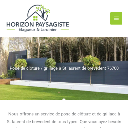
Aller
au
contenu
Pose de clôture / grillage à St laurent de brevedent 76700
Nous offrons un service de pose de clôture et de grillage à
St laurent de brevedent de tous types. Que vous ayez besoin